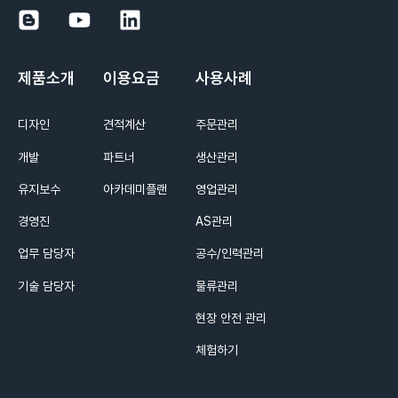
제품소개
이용요금
사용사례
디자인
견적계산
주문관리
개발
파트너
생산관리
유지보수
아카데미플랜
영업관리
경영진
AS관리
업무 담당자
공수/인력관리
기술 담당자
물류관리
현장 안전 관리
체험하기