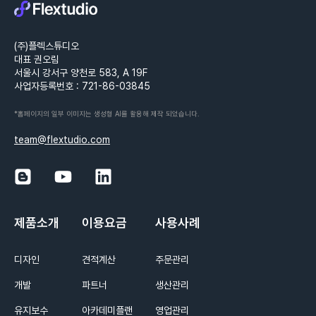
(주)플렉스튜디오
대표 권오림
서울시 강서구 양천로 583, A 19F
사업자등록번호 : 721-86-03845
*홈페이지의 일부 이미지는 생성형 AI를 활용해 제작 되었습니다.
team@flextudio.com
제품소개
이용요금
사용사례
디자인
견적계산
주문관리
개발
파트너
생산관리
유지보수
아카데미플랜
영업관리