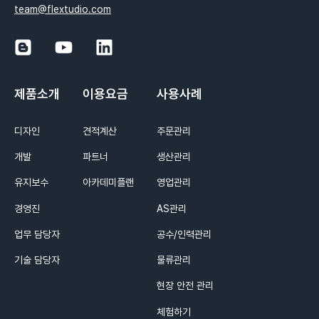
team@flextudio.com
제품소개
이용요금
사용사례
디자인
견적계산
주문관리
개발
파트너
생산관리
유지보수
아카데미플랜
영업관리
경영진
AS관리
업무 담당자
공수/인력관리
기술 담당자
물류관리
현장 안전 관리
체험하기