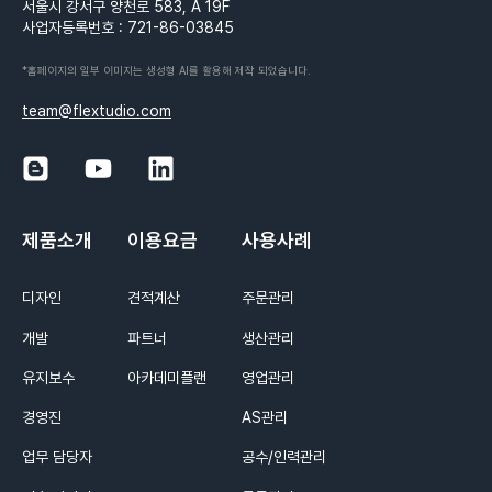
서울시 강서구 양천로 583, A 19F
사업자등록번호 : 721-86-03845
*홈페이지의 일부 이미지는 생성형 AI를 활용해 제작 되었습니다.
team@flextudio.com
제품소개
이용요금
사용사례
디자인
견적계산
주문관리
개발
파트너
생산관리
유지보수
아카데미플랜
영업관리
경영진
AS관리
업무 담당자
공수/인력관리