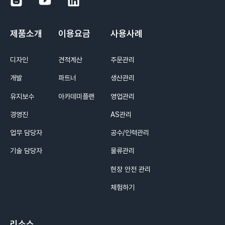
제품소개
이용요금
사용사례
디자인
견적계산
주문관리
개발
파트너
생산관리
유지보수
아카데미플랜
영업관리
경영진
AS관리
업무 담당자
공수/인력관리
기술 담당자
물류관리
현장 안전 관리
체험하기
리소스