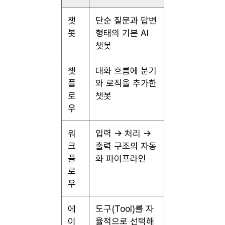
챗
단순 질문과 답변
봇
형태의 기본 AI
챗봇
챗
대화 흐름에 분기
플
와 로직을 추가한
로
챗봇
우
워
입력 → 처리 →
크
출력 구조의 자동
플
화 파이프라인
로
우
에
도구(Tool)를 자
이
율적으로 선택해