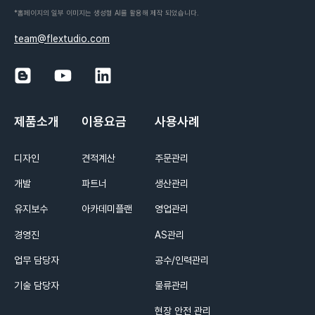
*홈페이지의 일부 이미지는 생성형 AI를 활용해 제작 되었습니다.
team@flextudio.com
제품소개
이용요금
사용사례
디자인
견적계산
주문관리
개발
파트너
생산관리
유지보수
아카데미플랜
영업관리
경영진
AS관리
업무 담당자
공수/인력관리
기술 담당자
물류관리
현장 안전 관리