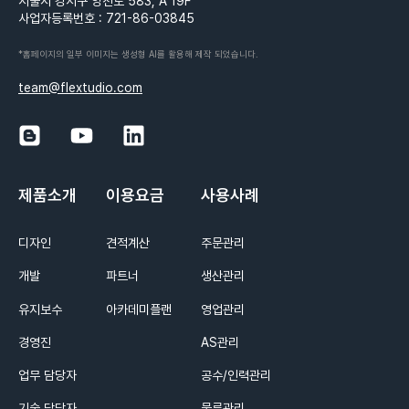
서울시 강서구 양천로 583, A 19F
사업자등록번호 : 721-86-03845
*홈페이지의 일부 이미지는 생성형 AI를 활용해 제작 되었습니다.
team@flextudio.com
제품소개
이용요금
사용사례
디자인
견적계산
주문관리
개발
파트너
생산관리
유지보수
아카데미플랜
영업관리
경영진
AS관리
업무 담당자
공수/인력관리
기술 담당자
물류관리